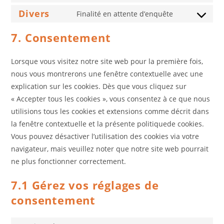
service
anti-
to
Divers
Finalité en attente d’enquête
google-
Consent
spam
service
analytics
to
7. Consentement
intercom-
service
messenger
divers
Lorsque vous visitez notre site web pour la première fois,
nous vous montrerons une fenêtre contextuelle avec une
explication sur les cookies. Dès que vous cliquez sur
« Accepter tous les cookies », vous consentez à ce que nous
utilisions tous les cookies et extensions comme décrit dans
la fenêtre contextuelle et la présente politiquede cookies.
Vous pouvez désactiver l’utilisation des cookies via votre
navigateur, mais veuillez noter que notre site web pourrait
ne plus fonctionner correctement.
7.1 Gérez vos réglages de
consentement