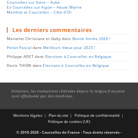
Courcelles sur Voire – Aube
Ex Courcelles sur Aujon – Haute Marne
Montliot et Courcelles – Côte d'Or
Les derniers commentaires
Mantelet Christiane et Gaby
dans
Bonne Année 2026 !
Petiot Pascal
dans
Meilleurs Vœux pour 2025 !
Philippe ADET
dans
Elections à Courcelles en Belgique
Denis THION
dans
Elections à Courcelles en Belgique
Attention, les traductions réalisées depuis la langue française
sont effectuées par des machines.
Mentions légales
Plan du site
Politique de confidentialité
Politique de cookies (UE)
© 2010-2026 - Courcelles de France - Tous droits réservés -