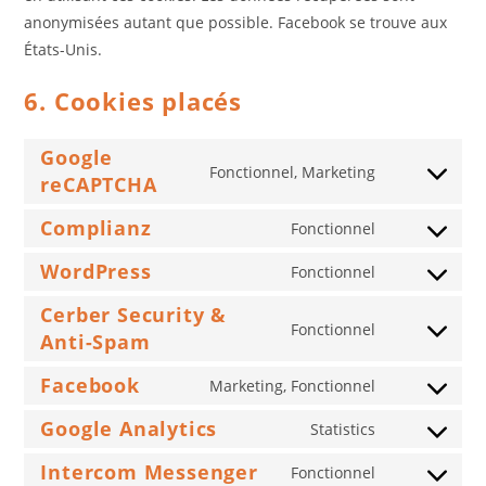
anonymisées autant que possible. Facebook se trouve aux
États-Unis.
6. Cookies placés
Google
Fonctionnel, Marketing
reCAPTCHA
Consent
to
Complianz
Fonctionnel
service
Consent
google-
to
WordPress
Fonctionnel
Consent
recaptcha
service
to
Cerber Security &
complianz
Fonctionnel
service
Anti-Spam
Consent
wordpress
to
Facebook
Marketing, Fonctionnel
service
Consent
cerber-
to
Google Analytics
Statistics
Consent
security-
service
to
Intercom Messenger
Fonctionnel
&-
facebook
Consent