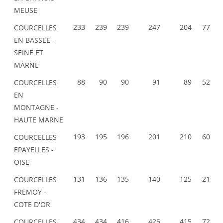
MEUSE
233
239
239
247
204
77
COURCELLES
EN BASSEE -
SEINE ET
MARNE
88
90
90
91
89
52
COURCELLES
EN
MONTAGNE -
HAUTE MARNE
193
195
196
201
210
60
COURCELLES
EPAYELLES -
OISE
131
136
135
140
125
21
COURCELLES
FREMOY -
COTE D'OR
434
434
416
426
415
72
COURCELLES