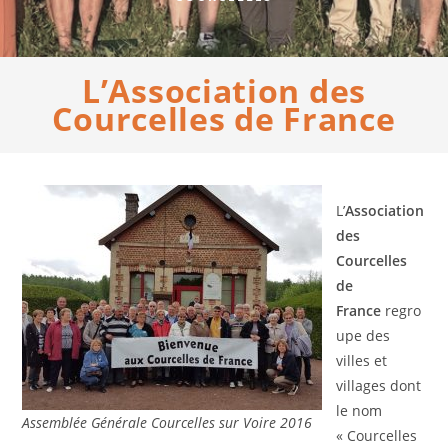
L’Association des
Courcelles de France
L’
Association
des
Courcelles
de
France
regro
upe des
villes et
villages dont
le nom
Assemblée Générale Courcelles sur Voire 2016
« Courcelles