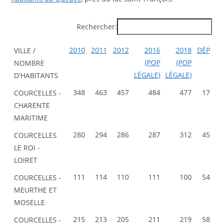
Rechercher:
2010
2011
2012
2016
2018
DÉP
VILLE /
(POP
(POP
NOMBRE
LÉGALE)
LÉGALE)
D'HABITANTS
348
463
457
484
477
17
COURCELLES -
CHARENTE
MARITIME
280
294
286
287
312
45
COURCELLES
LE ROI -
LOIRET
111
114
110
111
100
54
COURCELLES -
MEURTHE ET
MOSELLE
215
213
205
211
219
58
COURCELLES -