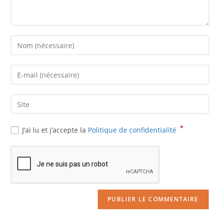
Enter
your
name
Enter
or
your
username
email
Saisir
to
address
l’URL
comment
to
de
*
J’ai lu et j’accepte la
Politique de confidentialité
comment
votre
site
(facultatif)