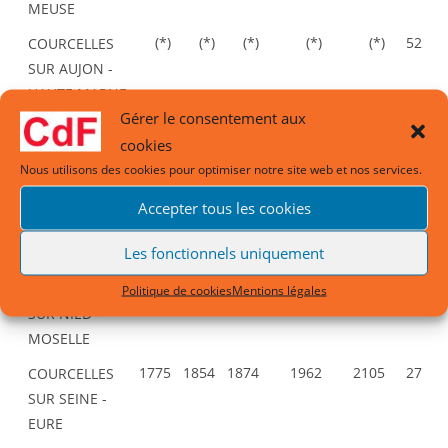
MEUSE
(*)
(*)
(*)
(*)
(*)
52
COURCELLES
SUR AUJON -
HAUTE MARNE
Gérer le consentement aux
Devenue
Saint-Loup-
cookies
sur-Aujon
Nous utilisons des cookies pour optimiser notre site web et nos services.
122
122
120
115
98
52
COURCELLES
Accepter tous les cookies
SUR BLAISE -
Les fonctionnels uniquement
HAUTE MARNE
974
1058
1110
1197
1193
57
COURCELLES
Politique de cookies
Mentions légales
SUR NIED -
MOSELLE
1775
1854
1874
1962
2105
27
COURCELLES
SUR SEINE -
EURE