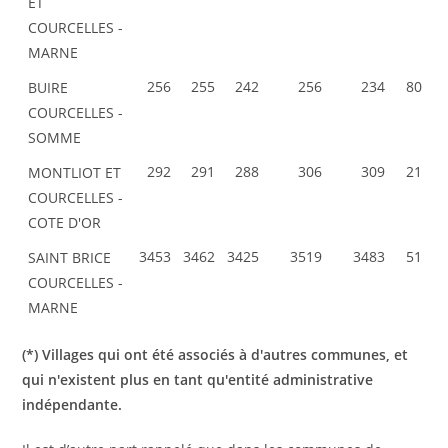
ET
COURCELLES -
MARNE
256
255
242
256
234
80
BUIRE
COURCELLES -
SOMME
292
291
288
306
309
21
MONTLIOT ET
COURCELLES -
COTE D'OR
3453
3462
3425
3519
3483
51
SAINT BRICE
COURCELLES -
MARNE
(*) Villages qui ont été associés à d'autres communes, et
qui n'existent plus en tant qu'entité administrative
indépendante.