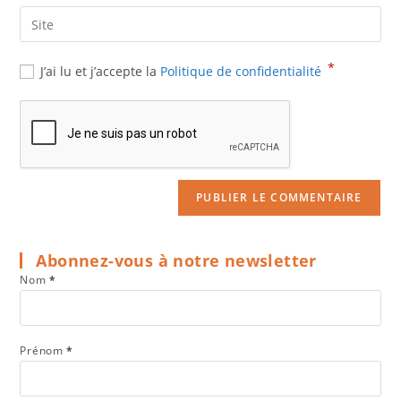
email
Saisir
to
address
l’URL
comment
to
de
*
J’ai lu et j’accepte la
Politique de confidentialité
comment
votre
site
(facultatif)
Abonnez-vous à notre newsletter
Nom
*
Prénom
*