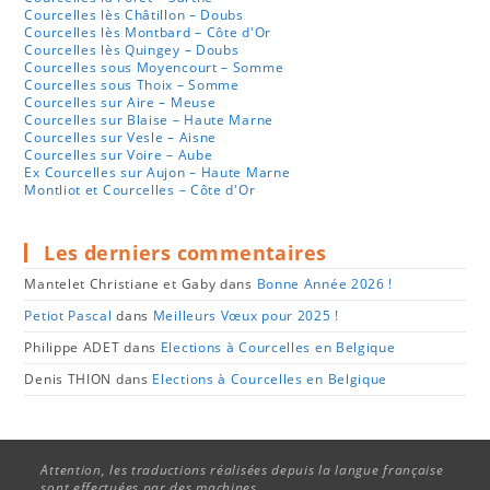
Courcelles lès Châtillon – Doubs
Courcelles lès Montbard – Côte d'Or
Courcelles lès Quingey – Doubs
Courcelles sous Moyencourt – Somme
Courcelles sous Thoix – Somme
Courcelles sur Aire – Meuse
Courcelles sur Blaise – Haute Marne
Courcelles sur Vesle – Aisne
Courcelles sur Voire – Aube
Ex Courcelles sur Aujon – Haute Marne
Montliot et Courcelles – Côte d'Or
Les derniers commentaires
Mantelet Christiane et Gaby
dans
Bonne Année 2026 !
Petiot Pascal
dans
Meilleurs Vœux pour 2025 !
Philippe ADET
dans
Elections à Courcelles en Belgique
Denis THION
dans
Elections à Courcelles en Belgique
Attention, les traductions réalisées depuis la langue française
sont effectuées par des machines.